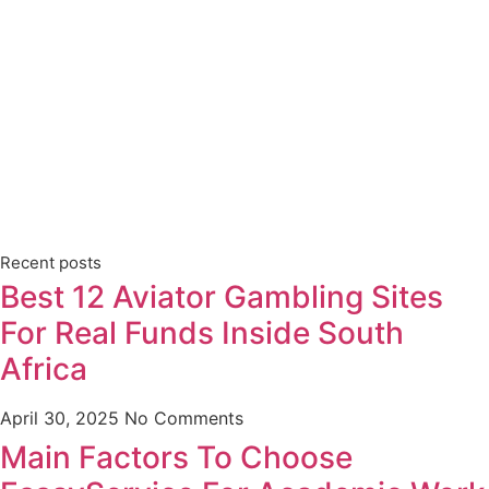
Recent posts
Best 12 Aviator Gambling Sites
For Real Funds Inside South
Africa
April 30, 2025
No Comments
Main Factors To Choose