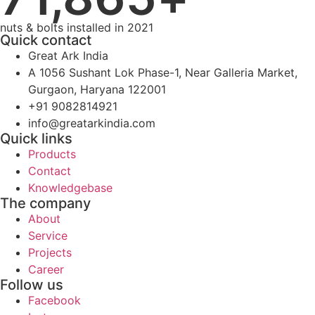
nuts & bolts installed in 2021
Quick contact
Great Ark India
A 1056 Sushant Lok Phase-1, Near Galleria Market,
Gurgaon, Haryana 122001
+91 9082814921
info@greatarkindia.com
Quick links
Products
Contact
Knowledgebase
The company
About
Service
Projects
Career
Follow us
Facebook