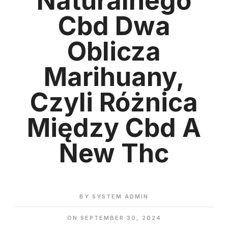
Naturalnego
Cbd Dwa
Oblicza
Marihuany,
Czyli Różnica
Między Cbd A
New Thc
BY
SYSTEM ADMIN
ON
SEPTEMBER 30, 2024