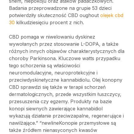
snem, niepokoju oraz ataków padaczkowych.
Badania przeprowadzone na grupie 53 dzieci
potwierdziły skuteczność CBD oughout
olejek cbd
30
kilkudziesięciu procent z nich.
CBD pomaga w niwelowaniu dyskinez
wywołanych przez stosowanie L-DOPA, a także
różnych innych objawów charakterystycznych dla
choroby Parkinsona. Kluczowe watts przypadku
tego schorzenia są właściwości
neuromodulacyjne, neuroprotekcyjne i
przeciwdyskinetyczne kannabidiolu. Olej konopny
CBD sprawdzi się także w terapii schorzeń
dermatologicznych, przede wszystkim łuszczycy,
przesuszenia czy egzemy. Produkty na bazie
konopi siewnych zawierające kannabidiol
wykazują działanie przeciwzapalne, regenerujące i
nawilżające.” “newlineKonopie przemysłowe są
także źródłem nienasyconych kwasów