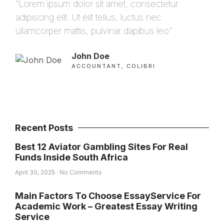
“Lorem ipsum dolor sit amet, consectetur
“Lo
adipiscing elit. Ut elit tellus, luctus nec
adip
ullamcorper mattis, pulvinar dapibus leo”
ulla
John Doe
ACCOUNTANT, COLIBRI
Recent Posts
Best 12 Aviator Gambling Sites For Real
Funds Inside South Africa
April 30, 2025
No Comments
Main Factors To Choose EssayService For
Academic Work – Greatest Essay Writing
Service