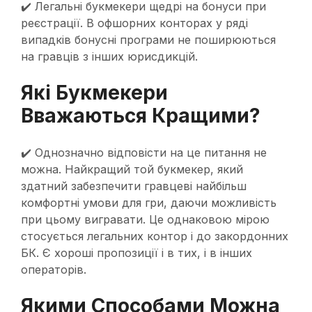
✔️ Легальні букмекери щедрі на бонуси при
реєстрації. В офшорних конторах у ряді
випадків бонусні програми не поширюються
на гравців з інших юрисдикцій.
Які Букмекери
Вважаються Кращими?
✔️ Однозначно відповісти на це питання не
можна. Найкращий той букмекер, який
здатний забезпечити гравцеві найбільш
комфортні умови для гри, даючи можливість
при цьому вигравати. Це однаковою мірою
стосується легальних контор і до закордонних
БК. Є хороші пропозиції і в тих, і в інших
операторів.
Якими Способами Можна