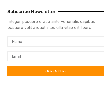
Subscribe Newsletter
Integer posuere erat a ante venenatis dapibus
posuere velit aliquet sites ulla vitae elit libero
SUBSCRIBE