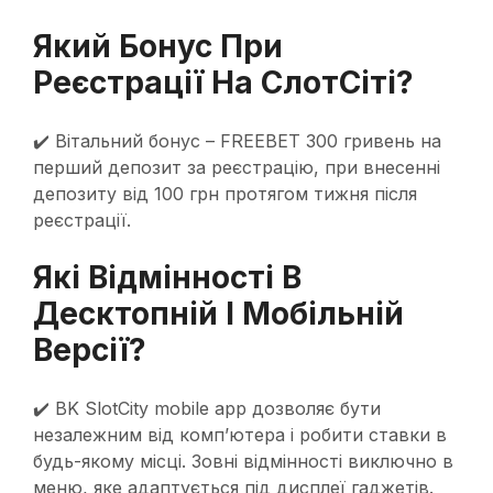
Який Бонус При
Реєстрації На СлотСіті?
✔️ Вітальний бонус – FREEBET 300 гривень на
перший депозит за реєстрацію, при внесенні
депозиту від 100 грн протягом тижня після
реєстрації.
Які Відмінності В
Десктопній І Мобільній
Версії?
✔️ BK SlotCity mobile app дозволяє бути
незалежним від комп’ютера і робити ставки в
будь-якому місці. Зовні відмінності виключно в
меню, яке адаптується під дисплеї гаджетів.