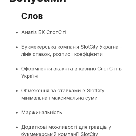
Слов
Аналіз БК СлотСіті
Букмекерська компанія SlotCity Україна –
лінія ставок, розпис і коефіцієнти
Оформлення акаунта в казино СлотСіті в
Україні
Обмеження за ставками в SlotCity:
мінімальна і максимальна суми
Маржинальність
Додаткові можливості для гравців у
букмекерській компанії SlotCity