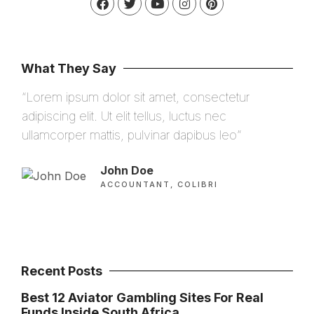
What They Say
“Lorem ipsum dolor sit amet, consectetur
“Lo
adipiscing elit. Ut elit tellus, luctus nec
adip
ullamcorper mattis, pulvinar dapibus leo”
ulla
John Doe
ACCOUNTANT, COLIBRI
Recent Posts
Best 12 Aviator Gambling Sites For Real
Funds Inside South Africa