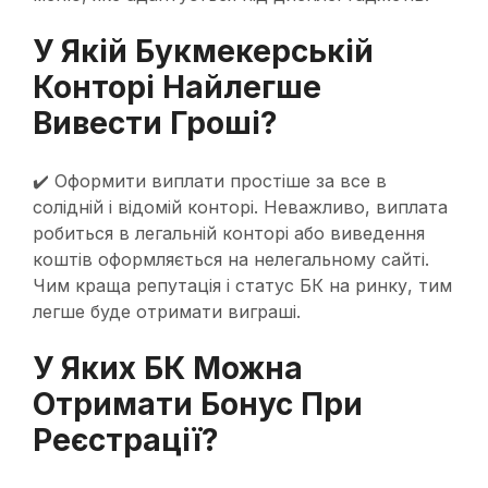
У Якій Букмекерській
Конторі Найлегше
Вивести Гроші?
✔️ Оформити виплати простіше за все в
солідній і відомій конторі. Неважливо, виплата
робиться в легальній конторі або виведення
коштів оформляється на нелегальному сайті.
Чим краща репутація і статус БК на ринку, тим
легше буде отримати виграші.
У Яких БК Можна
Отримати Бонус При
Реєстрації?