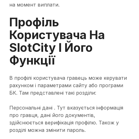
на момент виплати.
Профіль
Користувача На
SlotCity І Його
Функції
В профілі користувача гравець може керувати
рахунком і параметрами сайту або програми
БК. Там представлені такі розділи:
Персональні дані . Тут вказується інформація
про гравця, дані його документів,
здійснюється верифікація профілю. Також у
розділі можна змінити пароль.