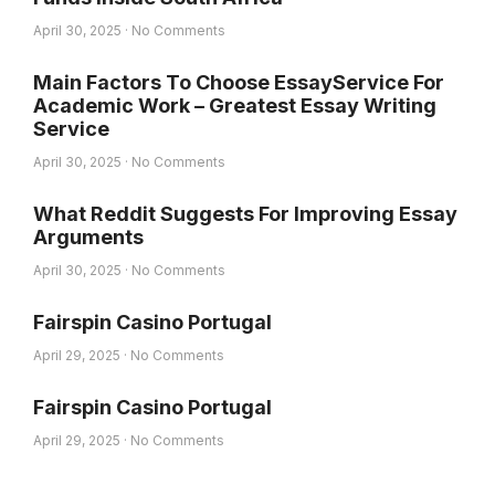
April 30, 2025
No Comments
Main Factors To Choose EssayService For
Academic Work – Greatest Essay Writing
Service
April 30, 2025
No Comments
What Reddit Suggests For Improving Essay
Arguments
April 30, 2025
No Comments
Fairspin Casino Portugal
April 29, 2025
No Comments
Fairspin Casino Portugal
April 29, 2025
No Comments