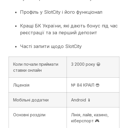
Профіль у SlotCity і його функціонал
Кращі БК України, які дають бонус під час
реєстрації та за перший депозит
Часті запити щодо SlotCity
Коли почали приймати
З 2000 року 😀
ставки онлайн
Ліцензія
№ 84 КРАІЛ 😎
Мобільні додатки
Android 📱
Основні розділи
Лінія, лайв, казино,
кіберспорт 🎮