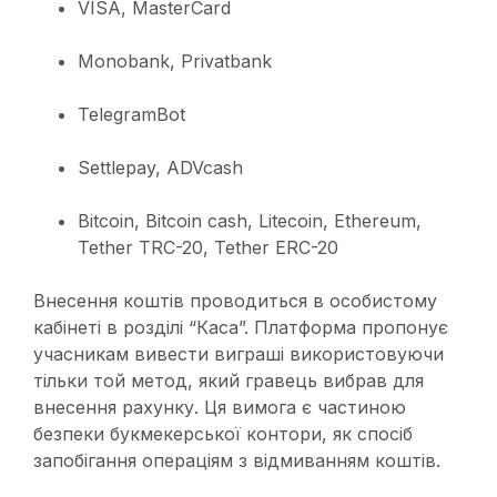
VISA, MasterCard
Monobank, Privatbank
TelegramBot
Settlepay, ADVcash
Bitcoin, Bitcoin cash, Litecoin, Ethereum,
Tether TRC-20, Tether ERC-20
Внесення коштів проводиться в особистому
кабінеті в розділі “Каса”. Платформа пропонує
учасникам вивести виграші використовуючи
тільки той метод, який гравець вибрав для
внесення рахунку. Ця вимога є частиною
безпеки букмекерської контори, як спосіб
запобігання операціям з відмиванням коштів.