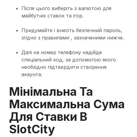
Після цього виберіть з валютою для
майбутніх ставок та ігор.
Придумайте і внесіть безпечний пароль,
згідно з правилами , зазначеними нижче.
Далі на номер телефону надійде
спеціальний код, за допомогою якого
необхідно підтвердити створення
акаунта.
Мінімальна Та
Максимальна Сума
Для Ставки В
SlotCity