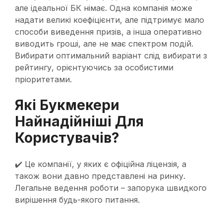
але ідеальної БК німає. Одна компанія може
надати великі коефіцієнти, але підтримує мало
способи виведення призів, а інша оперативно
виводить гроші, але не має спектром подій.
Вибирати оптимальний варіант слід вибирати з
рейтингу, орієнтуючись за особистими
пріоритетами.
Які Букмекери
Найнадійніші Для
Користувачів?
✔️ Це компанії, у яких є офіційна ліцензія, а
також вони давно представлені на ринку.
Легальне ведення роботи – запорука швидкого
вирішення будь-якого питання.