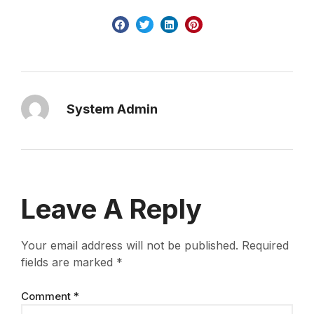
System Admin
Leave A Reply
Your email address will not be published.
Required
fields are marked
*
Comment
*