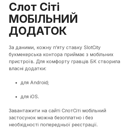
Слот Сіті
МОБІЛЬНИЙ
ДОДАТОК
За даними, кожну п’яту ставку SlotCity
букмекерська контора приймає з мобільних
пристроїв. Для комфорту гравців БК створила
власні додатки:
для Android;
для iOS.
Завантажити на сайті СлотСіті мобільний
застосунок можна безоплатно і без
необхідності попередньої реєстрації.