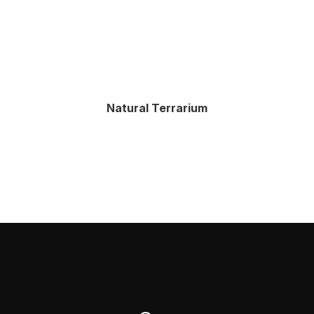
Natural Terrarium