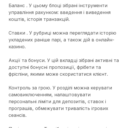
Баланс . У цьому блоці зібрані інструменти
управління рахунком: введення і виведення
коштів, історія транзакцій.
Ставки . У рубриці можна переглядати історію
укладених раніше парі, а також дій в онлайн-
казино.
Акції та бонуси. У цій вкладці зібрані активні та
доступні бонусні пропозиції, фрібети та
фріспіни, якими може скористатися клієнт.
Контроль за грою. У розділі можна керувати
самовиключенням, налаштовувати
персональні ліміти для депозитів, ставок і
програшів, обмежувати тривалість ігрових
сеансів.